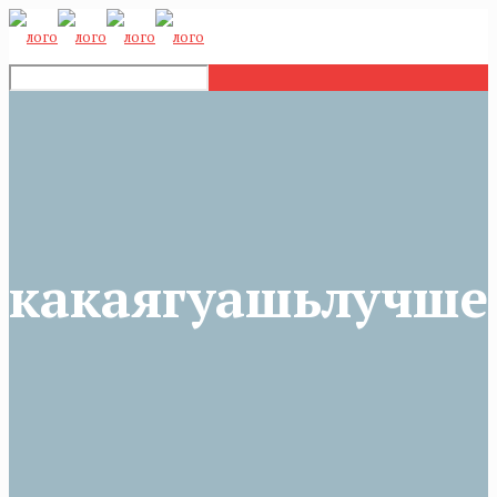
какаягуашьлучше