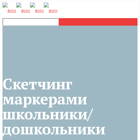
Скетчинг
маркерами
школьники/
дошкольники